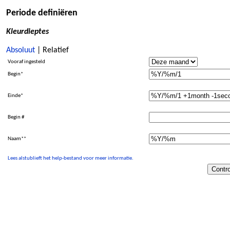
Periode definiëren
Kleurdieptes
Absoluut
| Relatief
Vooraf ingesteld
Begin*
Einde*
Begin #
Naam**
Lees alstublieft het help-bestand voor meer informatie.