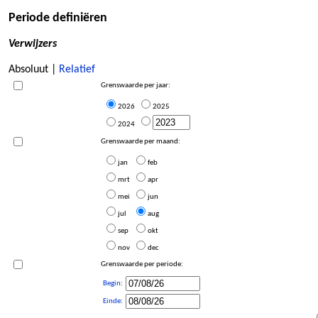
Periode definiëren
Verwijzers
Absoluut |
Relatief
Grenswaarde per jaar:
2026
2025
2024
Grenswaarde per maand:
jan
feb
mrt
apr
mei
jun
jul
aug
sep
okt
nov
dec
Grenswaarde per periode:
Begin
:
Einde
: