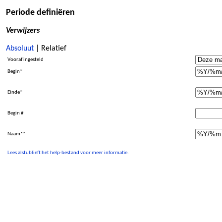
Periode definiëren
Verwijzers
Absoluut
| Relatief
Vooraf ingesteld
Begin*
Einde*
Begin #
Naam**
Lees alstublieft het help-bestand voor meer informatie.