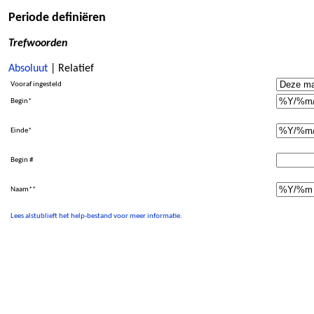
Periode definiëren
Trefwoorden
Absoluut
| Relatief
Vooraf ingesteld
Begin*
Einde*
Begin #
Naam**
Lees alstublieft het help-bestand voor meer informatie.